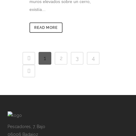
muros elevados sobre un cerro,
existía...
READ MORE
1
2
3
4
Pescadores, 7, Bajo
06006 Badajoz