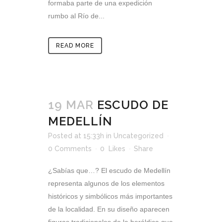
formaba parte de una expedición
rumbo al Río de...
READ MORE
19 MAR
ESCUDO DE
MEDELLÍN
Posted at 15:33h
in
Uncategorized
0 Comments
0
Likes
Share
¿Sabías que…? El escudo de Medellín
representa algunos de los elementos
históricos y simbólicos más importantes
de la localidad. En su diseño aparecen