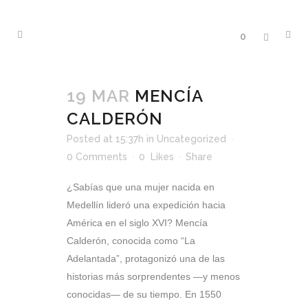
0
19 MAR
MENCÍA
CALDERÓN
Posted at 15:37h
in
Uncategorized
0 Comments
0
Likes
Share
¿Sabías que una mujer nacida en
Medellín lideró una expedición hacia
América en el siglo XVI? Mencía
Calderón, conocida como “La
Adelantada”, protagonizó una de las
historias más sorprendentes —y menos
conocidas— de su tiempo. En 1550