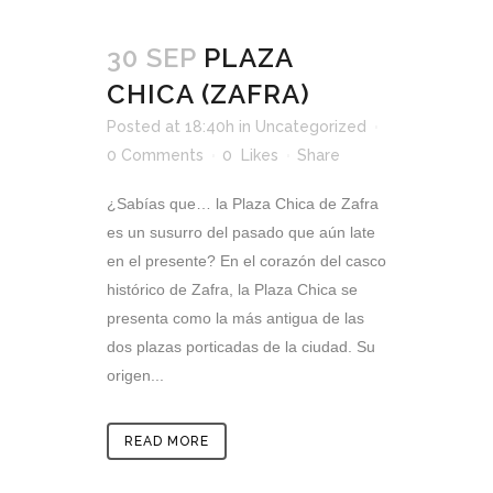
30 SEP
PLAZA
CHICA (ZAFRA)
Posted at 18:40h
in
Uncategorized
0 Comments
0
Likes
Share
¿Sabías que… la Plaza Chica de Zafra
es un susurro del pasado que aún late
en el presente? En el corazón del casco
histórico de Zafra, la Plaza Chica se
presenta como la más antigua de las
dos plazas porticadas de la ciudad. Su
origen...
READ MORE