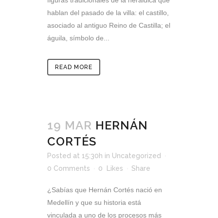
figuras tradicionales de la heráldica que
hablan del pasado de la villa: el castillo,
asociado al antiguo Reino de Castilla; el
águila, símbolo de...
READ MORE
19 MAR
HERNÁN
CORTÉS
Posted at 15:30h
in
Uncategorized
0 Comments
0
Likes
Share
¿Sabías que Hernán Cortés nació en
Medellín y que su historia está
vinculada a uno de los procesos más