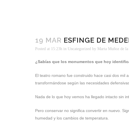
19 MAR
ESFINGE DE MEDE
Posted at 15:23h
in
Uncategorized
by
Marta Muñoz de la
¿Sabías que los monumentos que hoy identific
El teatro romano fue construido hace casi dos mil a
transformándose según las necesidades defensivas de
Nada de lo que hoy vemos ha llegado intacto sin i
Pero conservar no significa convertir en nuevo. Signi
humedad y los cambios de temperatura.