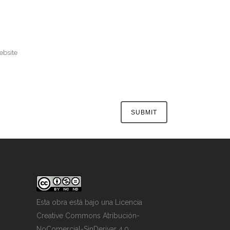
Esta obra está bajo una
Licencia
Creative Commons Atribución-
NoComercial-SinDerivar 4.0