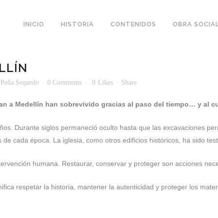
INICIO
HISTORIA
CONTENIDOS
OBRA SOCIA
LLÍN
 Peña Sequedo
0 Comments
0
Likes
Share
an a Medellín han sobrevivido gracias al paso del tiempo… y al
ños. Durante siglos permaneció oculto hasta que las excavaciones permi
 cada época. La iglesia, como otros edificios históricos, ha sido testi
ntervención humana. Restaurar, conservar y proteger son acciones nec
fica respetar la historia, mantener la autenticidad y proteger los materi