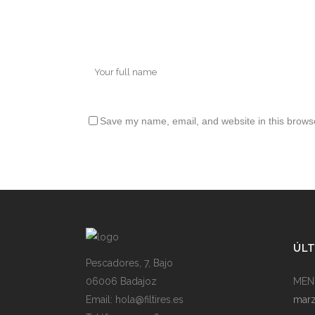
Save my name, email, and website in this browse
ÚLT
Pescadores, 7, Bajo
06006 Badajoz
MEN
Email: hola@filtires.es
marz