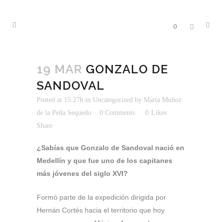
0
19 MAR
GONZALO DE
SANDOVAL
Posted at 15:27h
in
Uncategorized
by
Marta Muñoz
de la Peña Sequedo
0 Comments
0
Likes
Share
¿Sabías que Gonzalo de Sandoval nació en
Medellín y que fue uno de los capitanes
más jóvenes del siglo XVI?
Formó parte de la expedición dirigida por
Hernán Cortés hacia el territorio que hoy