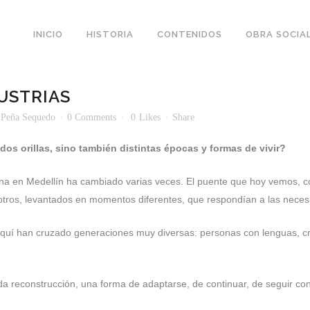
INICIO
HISTORIA
CONTENIDOS
OBRA SOCIA
USTRIAS
 Peña Sequedo
0 Comments
0
Likes
Share
os orillas, sino también distintas épocas y formas de vivir?
diana en Medellín ha cambiado varias veces. El puente que hoy vemos, co
n otros, levantados en momentos diferentes, que respondían a las nece
aquí han cruzado generaciones muy diversas: personas con lenguas, cr
 reconstrucción, una forma de adaptarse, de continuar, de seguir co