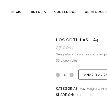
INICIO
HISTORIA
CONTENIDOS
OBRA SOCIA
LOS COTILLAS – A4
27,00
€
Serigrafía artística realizada en
33 disponibles
AÑADIR AL C
CATEGORÍAS:
A4
,
Serigrafía Artí
SHARE ON: