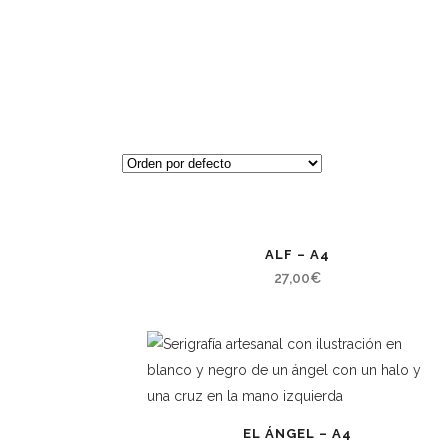
ALF – A4
27,00
€
EL ÁNGEL – A4