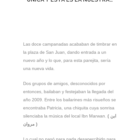
Las doce campanadas acababan de timbrar en
la plaza de San Juan, dando entrada a un
nuevo año y lo que, para esta parejita, sería
una nueva vida.
Dos grupos de amigos, desconocidos por
entonces, bailaban y festejaban la llegada del
año 2009. Entre los bailarines más risueños se
encontraba Patricia, una chiquita cuya sonrisa
silenciaba la música del local Ibn Marwan.
(
ابن
مروان )
Lo cual no pasó para nada desapercibido para