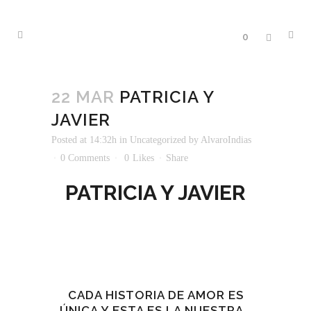
0
22 MAR
PATRICIA Y
JAVIER
Posted at 14:32h
in
Uncategorized
by
AlvaroIndias
0 Comments
0
Likes
Share
PATRICIA Y JAVIER
CADA HISTORIA DE AMOR ES
ÚNICA Y ESTA ES LA NUESTRA…