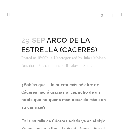
0
29 SEP
ARCO DE LA
ESTRELLA (CACERES)
Posted at 18:00h
in
Uncategorized
by
Juber Molano
Amador
0 Comments
0
Likes
Share
¿Sabías que… la puerta más célebre de
Cáceres nació gracias al capricho de un
noble que no quería maniobrar de más con
su carruaje?
En la muralla de Cáceres existía ya en el siglo
XV una entrada llamada Puerta Nueva. Por ella