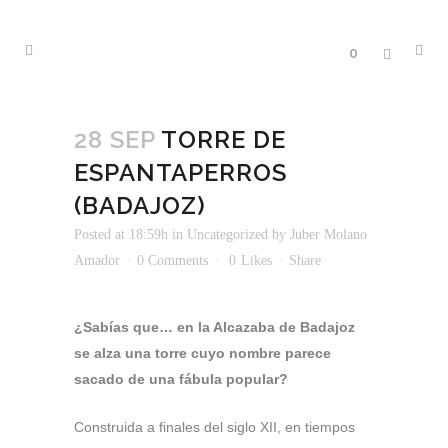
0
28 SEP
TORRE DE
ESPANTAPERROS
(BADAJOZ)
Posted at 18:59h
in
Uncategorized
by
Juber Molano
Amador
0 Comments
0
Likes
Share
¿Sabías que… en la Alcazaba de Badajoz
se alza una torre cuyo nombre parece
sacado de una fábula popular?
Construida a finales del siglo XII, en tiempos