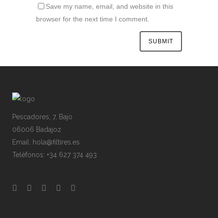
Save my name, email, and website in this
browser for the next time I comment.
Pescadores, 7, Bajo
06006 Badajoz
Email: hola@filtires.es
Teléfonos: +34 627 374 493