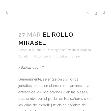
0
27 MAR
EL ROLLO
MIRABEL
Posted at 00:30h
in
Uncategorized
by
Juber Molano
Amador
0 Comments
0
Likes
Share
¿Sabías que…?
Generalmente, se erigieron los rollos
jurisdiccionales en el cruce de caminos, a la
entrada de las poblaciones o en las plazas,
para simbolizar el poder de los señores o de
las villas de impartir justicia en nombre del