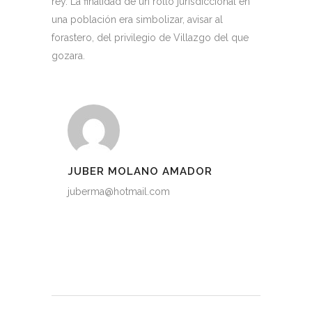
rey. La finalidad de un rollo jurisdiccional en
una población era simbolizar, avisar al
forastero, del privilegio de Villazgo del que
gozara.
JUBER MOLANO AMADOR
juberma@hotmail.com