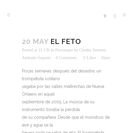
0
20 MAY
EL FETO
Posted at 11:13h
in
Personajes
by
Chesku Jimenez
Andrade-Saquete
0 Comments
0
Likes
Share
Pocas semanas después del desastre, un
trompetista solitario
vagaba por las calles maltrechas de Nueva
Orleans en aquel
septiembre de 2005. La música de su
instrumento lloraba la pérdida
de su compañera. Desde que el monstruo de
aire y agua se la
llevara nada se sabía de ella. El trompetista