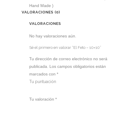
Hand Made )
VALORACIONES (0)
VALORACIONES
No hay valoraciones aún.
Sé el primero en valorar “El Feto – 10×10”
Tu dirección de correo electrónico no será
publicada.
Los campos obligatorios están
marcados con
*
Tu puntuación
1
2
3
4
5
Tu valoración
*