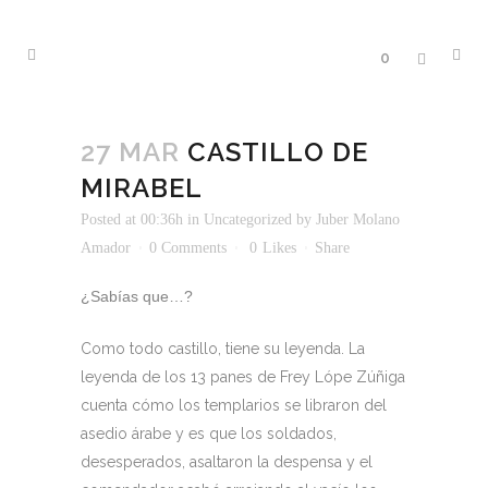
0
27 MAR
CASTILLO DE
MIRABEL
Posted at 00:36h
in
Uncategorized
by
Juber Molano
Amador
0 Comments
0
Likes
Share
¿Sabías que…?
Como todo castillo, tiene su leyenda. La
leyenda de los 13 panes de Frey Lópe Zúñiga
cuenta cómo los templarios se libraron del
asedio árabe y es que los soldados,
desesperados, asaltaron la despensa y el