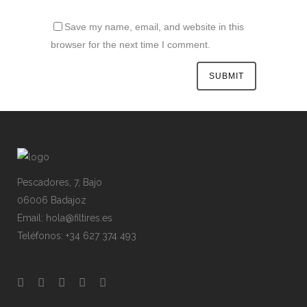
Save my name, email, and website in this
browser for the next time I comment.
Pescadores, 7, Bajo
06006 Badajoz
Email: hola@filtires.es
Teléfonos: +34 627 374 493