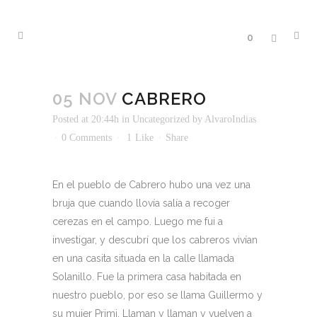
0
05 NOV
CABRERO
Posted at 20:44h
in
Uncategorized
by
AlvaroIndias
0 Comments
1
Like
Share
En el pueblo de Cabrero hubo una vez una
bruja que cuando llovía salía a recoger
cerezas en el campo. Luego me fui a
investigar, y descubrí que los cabreros vivían
en una casita situada en la calle llamada
Solanillo. Fue la primera casa habitada en
nuestro pueblo, por eso se llama Guillermo y
su mujer Primi. Llaman y llaman y vuelven a