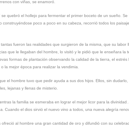
errenos con viñas, se enamoró.
ahí se quebró el hollejo para fermentar el primer boceto de un sueño. Se
o construyéndose poco a poco en su cabeza, recorrió todos los paisaj
 tantas fueron las realidades que surgieron de la misma, que su labor ll
cias que le llegaban del hombre, lo visitó y le pidió que le enseñara la
vas formas de plantación observando la calidad de la tierra, el estrés hí
 o la mejor época para realizar la vendimia.
 el hombre tuvo que pedir ayuda a sus dos hijos. Ellos, sin dudarlo, a
es, lejanas y llenas de misterio.
entras la familia se esmeraba en lograr el mejor licor para la divinida
da. Cuando el dios sirvió el nuevo vino a todos, una nueva alegría renov
 ofreció al hombre una gran cantidad de oro y difundió con su celebrac