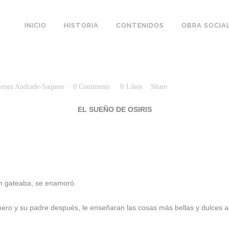
INICIO
HISTORIA
CONTENIDOS
OBRA SOCIA
enez Andrade-Saquete
0 Comments
0
Likes
Share
EL SUEÑO DE OSIRIS
ún gateaba, se enamoró.
o y su padre después, le enseñaran las cosas más bellas y dulces ace