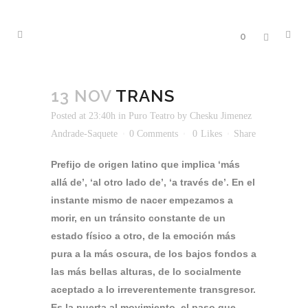
0
13 NOV
TRANS
Posted at 23:40h
in
Puro Teatro
by
Chesku Jimenez
Andrade-Saquete
0 Comments
0
Likes
Share
Prefijo de origen latino que implica ‘más
allá de’, ‘al otro lado de’, ‘a través de’. En el
instante mismo de nacer empezamos a
morir, en un tránsito constante de un
estado físico a otro, de la emoción más
pura a la más oscura, de los bajos fondos a
las más bellas alturas, de lo socialmente
aceptado a lo irreverentemente transgresor.
Es la puerta al movimiento, el paso que