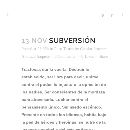
0
13 NOV
SUBVERSIÓN
Posted at 23:35h
in
Puro Teatro
by
Chesku Jimenez
Andrade-Saquete
0 Comments
0
Likes
Share
Trastocar, dar la vuelta. Destruir lo
establecido, ser libre para decir, unirse
contra el poder, lo injusto o la opresión de
los nadies. Ser conscientes de la mordaza
para atravesarla. Luchar contra el
pensamiento único. Sin miedo escénico.
Presente en todos los idiomas, habita bajo
la piel de héroes y heroínas, se nutre de la
luz tenue cenital o del más antiguo y