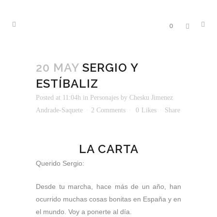
0
20 MAY
SERGIO Y
ESTÍBALIZ
Posted at 11:04h
in
Personajes
by
Chesku Jimenez
Andrade-Saquete
2 Comments
0
Likes
Share
LA CARTA
Querido Sergio:
Desde tu marcha, hace más de un año, han
ocurrido muchas cosas bonitas en España y en
el mundo. Voy a ponerte al día.