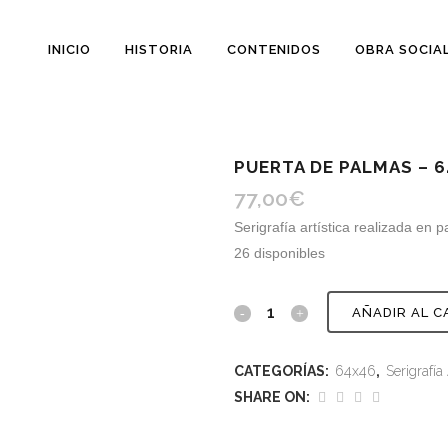
INICIO
HISTORIA
CONTENIDOS
OBRA SOCIA
PUERTA DE PALMAS – 
77,00
€
Serigrafía artística realizada en
26 disponibles
AÑADIR AL C
CATEGORÍAS:
64x46
,
Serigrafía 
SHARE ON: