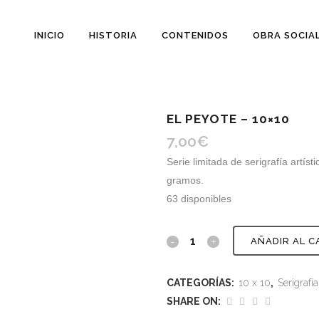
INICIO
HISTORIA
CONTENIDOS
OBRA SOCIA
EL PEYOTE – 10×10
7,00
€
Serie limitada de serigrafía artís
gramos.
63 disponibles
AÑADIR AL C
CATEGORÍAS:
10 x 10
,
Serigrafía
SHARE ON: