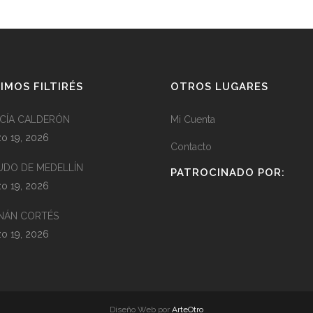
IMOS FILTIRÉS
OTROS LUGARES
CÍA CALDERÓN
Mi Cuenta
o 19, 2026
Contacto
UDO DE MEDELLÍN
PATROCINADO POR:
o 19, 2026
NÁN CORTÉS
o 19, 2026
Diseño Web por
ArteOtro