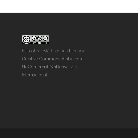
Esta obra está bajo una
Licencia
Creative Commons Atribución-
NoComercial-SinDerivar 4.0
Internacional
.