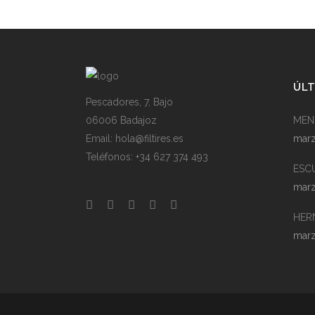
ÚLT
Pescadores, 7, Bajo
06006 Badajoz
MEN
Email: hola@filtires.es
marz
Teléfonos: +34 627 374 493
ESC
marz
HER
marz