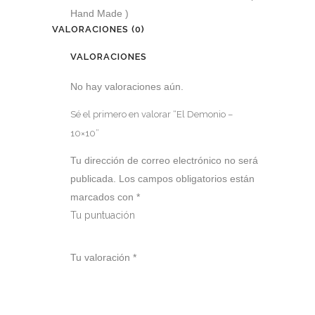
Hand Made )
VALORACIONES (0)
VALORACIONES
No hay valoraciones aún.
Sé el primero en valorar “El Demonio –
10×10”
Tu dirección de correo electrónico no será
publicada.
Los campos obligatorios están
marcados con
*
Tu puntuación
1
2
3
4
5
Tu valoración
*