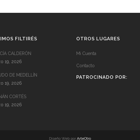
IMOS FILTIRÉS
OTROS LUGARES
CÍA CALDERÓN
Mi Cuenta
o 19, 2026
Contacto
UDO DE MEDELLÍN
PATROCINADO POR:
o 19, 2026
NÁN CORTÉS
o 19, 2026
Diseño Web por
ArteOtro