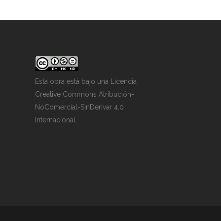
Esta obra está bajo una
Licencia
Creative Commons Atribución-
NoComercial-SinDerivar 4.0
Internacional
.