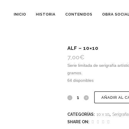
INICIO
HISTORIA
CONTENIDOS
OBRA SOCIA
ALF – 10×10
7,00
€
Serie limitada de serigrafía artís
gramos.
64 disponibles
AÑADIR AL C
CATEGORÍAS:
10 x 10
,
Serigrafía
SHARE ON: