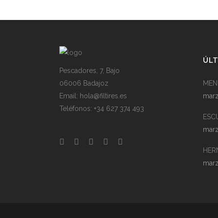
ÚLT
Pescadores, 7, Bajo
06006 Badajoz
MEN
Email: hola@filtires.es
marz
Teléfonos: +34 627 374 493
ESC
marz
HER
marz