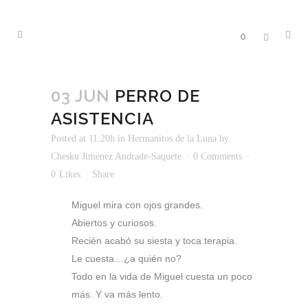
0
03 JUN
PERRO DE
ASISTENCIA
Posted at 11:20h
in
Hermanitos de la Luna
by
Chesku Jimenez Andrade-Saquete
0 Comments
0
Likes
Share
Miguel mira con ojos grandes.
Abiertos y curiosos.
Recién acabó su siesta y toca terapia.
Le cuesta…¿a quién no?
Todo en la vida de Miguel cuesta un poco
más. Y va más lento.