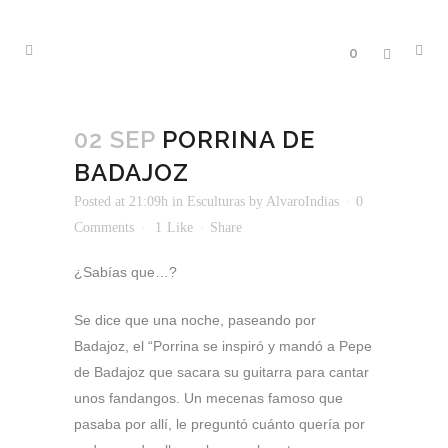
0
02 SEP
PORRINA DE
BADAJOZ
Posted at 21:09h
in
Esculturas
by
AlvaroIndias
0
Comments
1
Like
Share
¿Sabías que…?
Se dice que una noche, paseando por
Badajoz, el “Porrina se inspiró y mandó a Pepe
de Badajoz que sacara su guitarra para cantar
unos fandangos. Un mecenas famoso que
pasaba por allí, le preguntó cuánto quería por