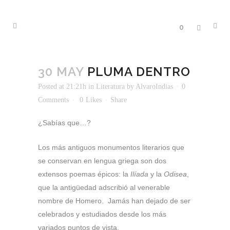
0
30 MAY
PLUMA DENTRO
Posted at 21:21h
in
Literatura
by
AlvaroIndias
0
Comments
0
Likes
Share
¿Sabías que…?
Los más antiguos monumentos literarios que
se conservan en lengua griega son dos
extensos poemas épicos: la
Ilíada
y la
Odisea
,
que la antigüedad adscribió al venerable
nombre de Homero. Jamás han dejado de ser
celebrados y estudiados desde los más
variados puntos de vista.